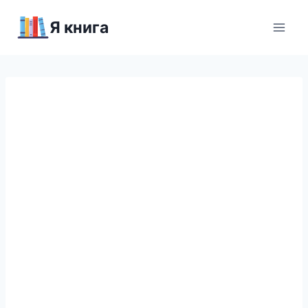
Перейти
Я книга
к
содержимому