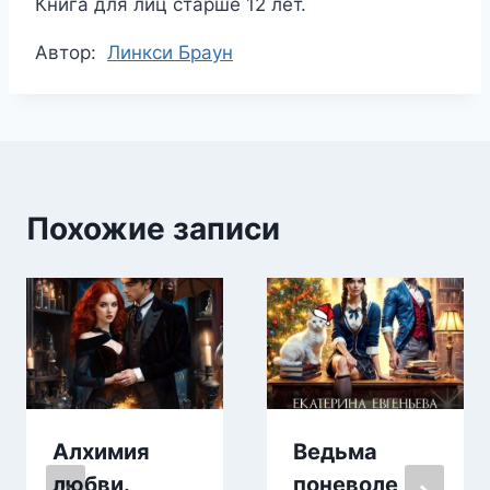
Книга для лиц старше 12 лет.
Метки
Автор:
Линкси Браун
записи:
Похожие записи
Алхимия
Ведьма
любви.
поневоле,