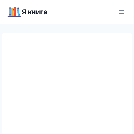
Перейти
Я книга
к
содержимому