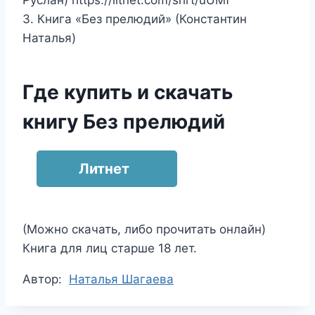
Руслан) https://litnet.com/shrt/uUMf
3. Книга «Без прелюдий» (Константин
Наталья)
Где купить и скачать
книгу Без прелюдий
Литнет
(Можно скачать, либо прочитать онлайн)
Книга для лиц старше 18 лет.
Метки
Автор:
Наталья Шагаева
записи: