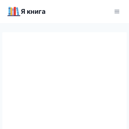
Перейти
Я книга
к
содержимому