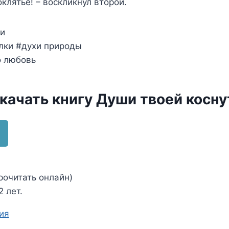
клятье! – воскликнул второй.
и
лки #духи природы
о любовь
скачать книгу Души твоей косну
рочитать онлайн)
 лет.
ия