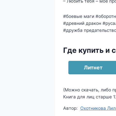
– Любить тебя – моё про
#боевые маги #оборотн
#древний дракон #руса
#дружба предательств
Где купить и 
Литнет
(Можно скачать, либо п
Книга для лиц старше 12
Метки
Автор:
Охотникова Лил
записи: