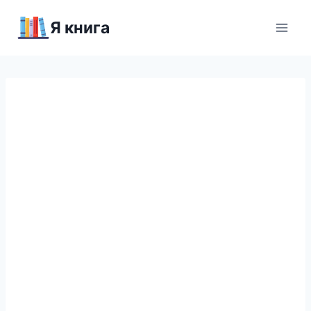
Перейти
Я книга
к
содержимому