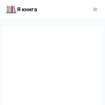
Перейти
Я книга
к
содержимому