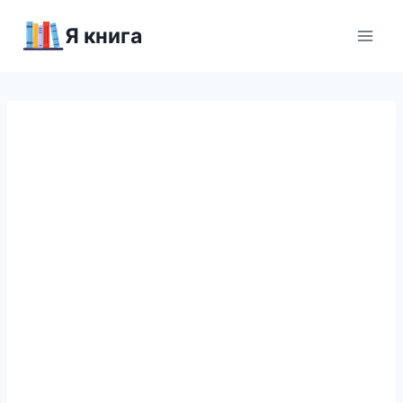
Перейти
Я книга
к
содержимому