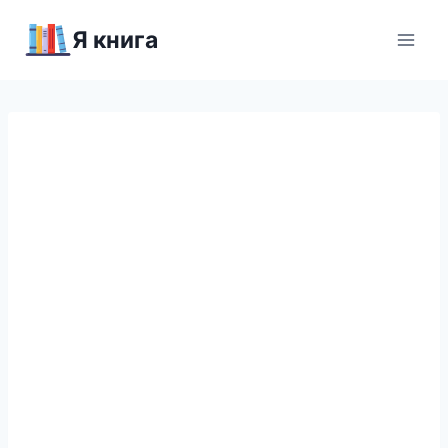
Перейти
Я книга
к
содержимому