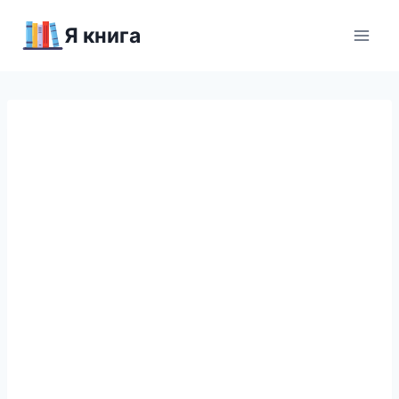
Перейти
Я книга
к
содержимому