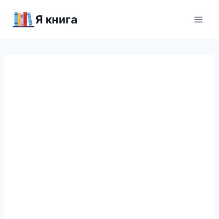
Перейти
Я книга
к
содержимому