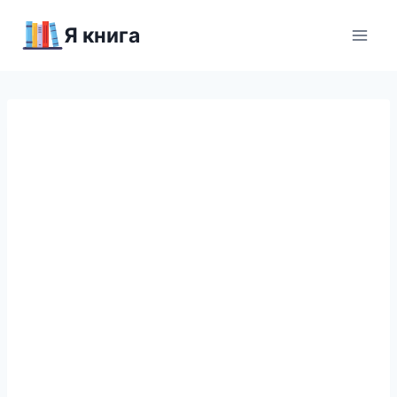
Перейти
Я книга
к
содержимому