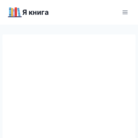
Перейти
Я книга
к
содержимому