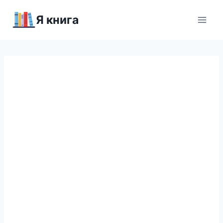
Перейти
Я книга
к
содержимому