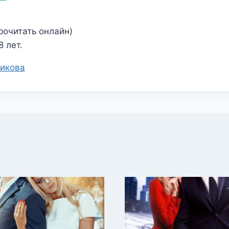
рочитать онлайн)
 лет.
икова