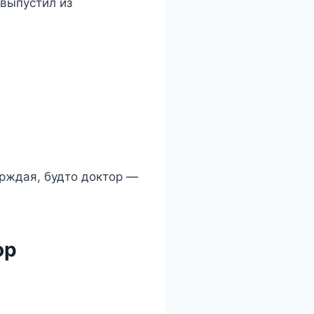
 выпустил из
ерждая, будто доктор —
ор