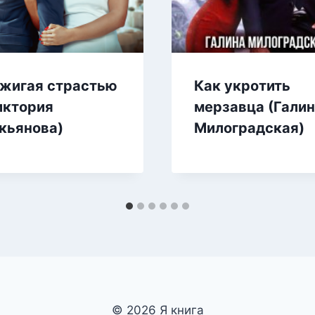
жигая страстью
Как укротить
иктория
мерзавца (Гали
кьянова)
Милоградская)
© 2026 Я книга