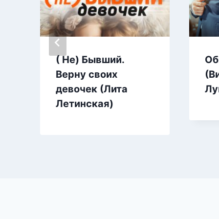
( Не) Бывший.
Об
Верну своих
(В
девочек (Лита
Лу
Летинская)