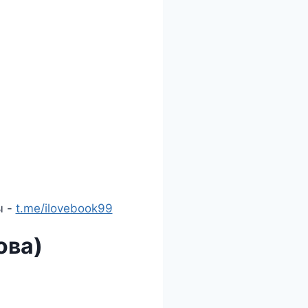
ы -
t.me/ilovebook99
ова)