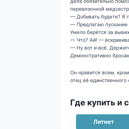
дела обязательно помож
перевязочной медсестру
— Добивать будете? Я т
— Предлагаю пускание 
Умело берётся за выви
— Что? Ай! — вскрикива
— Ну вот и всё. Держит
Демонстративно бросаю
Он нравится всем, кром
отец её единственного 
Где купить и 
Литнет