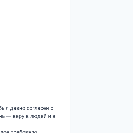
был давно согласен с
нь — веру в людей и в
шлое требовало