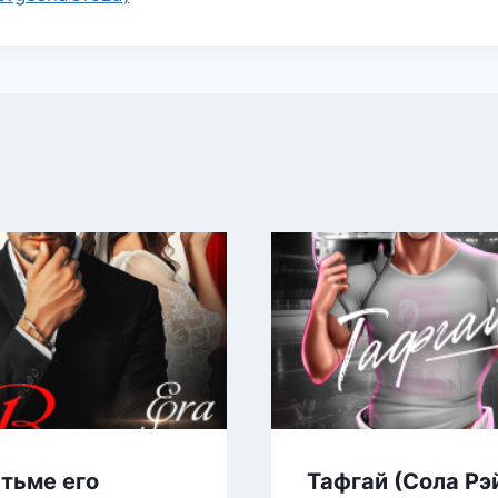
 тьме его
Тафгай (Сола Рэ