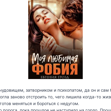
 чудовищем, затворником и психопатом, да он и сам 
огла заново отстроить то, чего лишила когда-то жиз
готов меняться и бороться с недугом.
о порога, пока прошлое не наступило на горло. Про