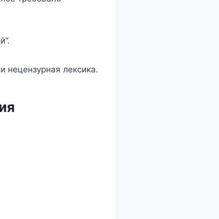
й”.
и нецензурная лексика.
ия