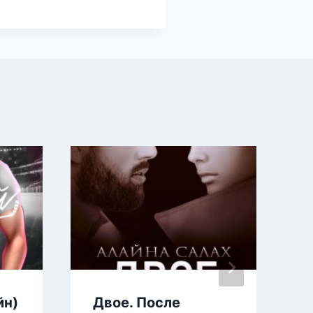
йн)
Двое. После