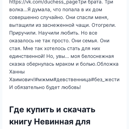
https://vk.com/duchess_pageТри брата. Три
волка…Я думала, что попала в их дом
совершенно случайно. Они спасли меня,
вытащили из заснеженной чащи. Отогрели.
Приручили. Научили любить. Но все
оказалось не так просто. Они семья. Они
стая. Мне так хотелось стать для них
единственной! Но, увы… моя белоснежная
сказка обернулась мраком и болью.Обложка
Ханны
Хаимович!#мжмм#девственница#без_жести
И обязательно будет любовь!
Где купить и скачать
книгу Невинная для