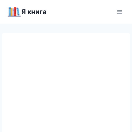
Перейти
Я книга
к
содержимому