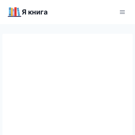
Перейти
Я книга
к
содержимому