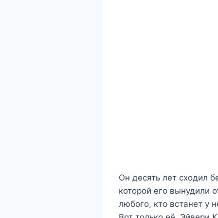
Он десять лет сходил б
которой его вынудили о
любого, кто встанет у н
Вот только её, Эйвери К