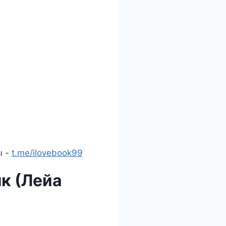
ы -
t.me/ilovebook99
к (Лейа