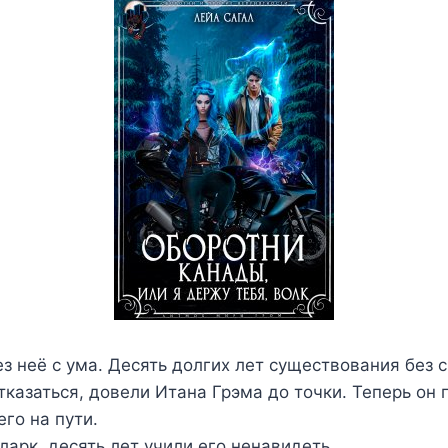
ез неё с ума. Десять долгих лет существования без 
тказаться, довели Итана Грэма до точки. Теперь он 
его на пути.
ларк, десять лет учили его ненавидеть.