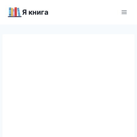
Перейти
Я книга
к
содержимому