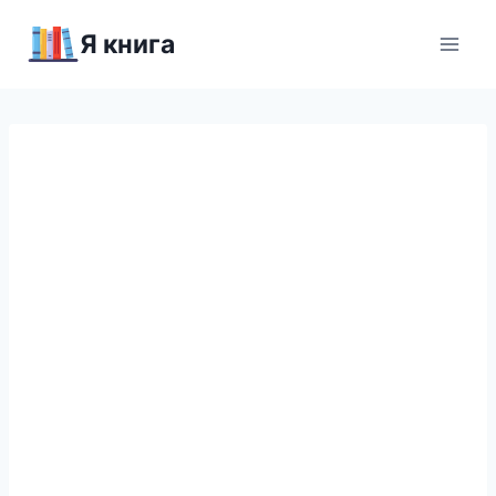
Перейти
Я книга
к
содержимому