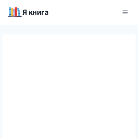
Перейти
Я книга
к
содержимому