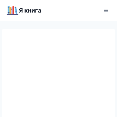
Перейти
Я книга
к
содержимому