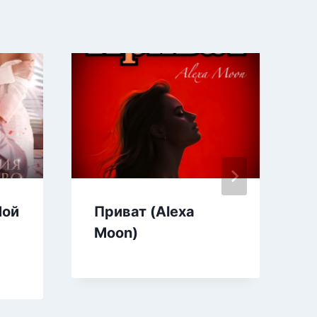
Мой
Приват (Alexa
Moon)