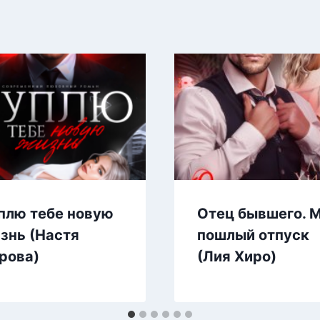
плю тебе новую
Отец бывшего. 
знь (Настя
пошлый отпуск
рова)
(Лия Хиро)