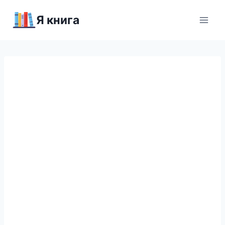
Перейти
Я книга
к
содержимому