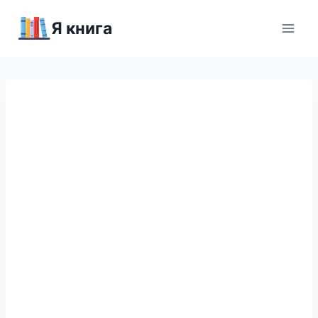
Перейти
Я книга
к
содержимому