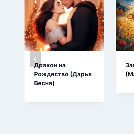
Дракон на
За
Рождество (Дарья
(М
Весна)