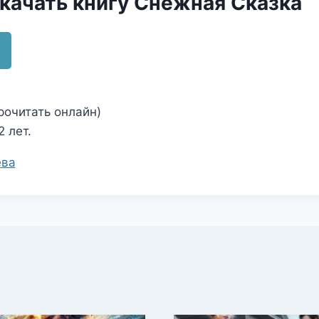
скачать книгу Снежная Сказка
рочитать онлайн)
 лет.
ева