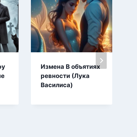
фу
Измена В объятиях
пе
ревности (Лука
Василиса)