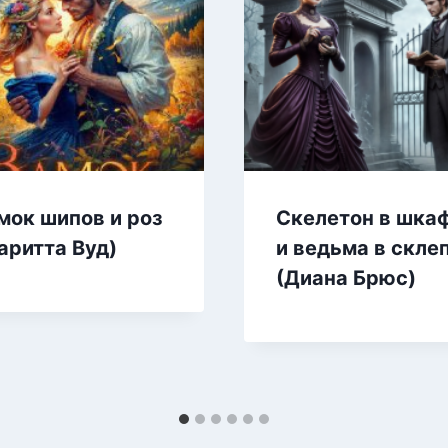
мок шипов и роз
Скелетон в шка
аритта Вуд)
и ведьма в скле
(Диана Брюс)