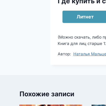
Где купить и 
Литнет
(Можно скачать, либо п
Книга для лиц старше 12
Метки
Автор:
Наталья Мальц
записи:
Похожие записи