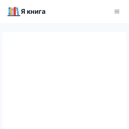
Перейти
Я книга
к
содержимому