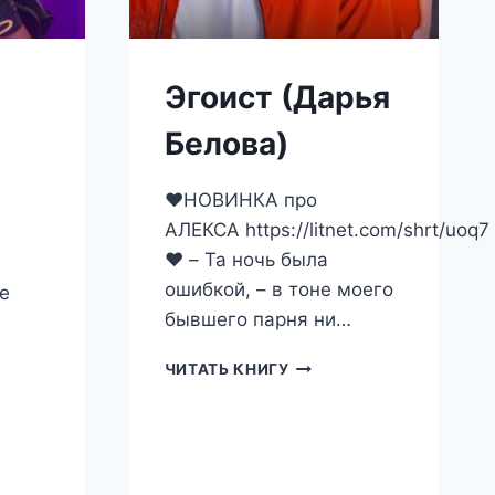
Эгоист (Дарья
Белова)
❤️НОВИНКА про
АЛЕКСА https://litnet.com/shrt/uoq7
❤️ – Та ночь была
ошибкой, – в тоне моего
е
бывшего парня ни…
ЭГОИСТ
ЧИТАТЬ КНИГУ
(ДАРЬЯ
БЕЛОВА)