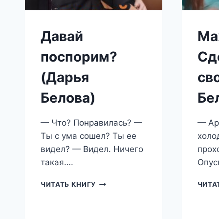
Давай
Ма
поспорим?
Сд
(Дарья
св
Белова)
Бе
— Что? Понравилась? —
— Ар
Ты с ума сошел? Ты ее
холо
видел? — Видел. Ничего
прох
такая….
Опус
ДАВАЙ
ЧИТАТЬ КНИГУ
ЧИТА
ПОСПОРИМ?
(ДАРЬЯ
БЕЛОВА)