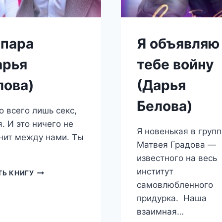
 пара
Я объявляю
арья
тебе войну
лова)
(Дарья
Белова)
о всего лишь секс,
. И это ничего не
Я новенькая в групп
нит между нами. Ты
Матвея Градова —
известного на весь
институт
НЕ
ТЬ КНИГУ
ПАРА
самовлюбленного
(ДАРЬЯ
придурка. Наша
БЕЛОВА)
взаимная…