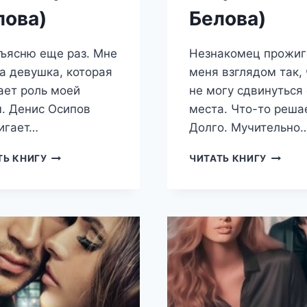
лова)
Белова)
зъясню еще раз. Мне
Незнакомец прожиг
а девушка, которая
меня взглядом так, 
ает роль моей
не могу сдвинуться 
. Денис Осипов
места. Что-то решае
игает…
Долго. Мучительно…
МОЙ
НЕЗНА
ТЬ КНИГУ
ЧИТАТЬ КНИГУ
ФИКТИВНЫЙ
НЕЗНА
БОСС
(ДАРЬЯ
(ДАРЬЯ
БЕЛОВА
БЕЛОВА)