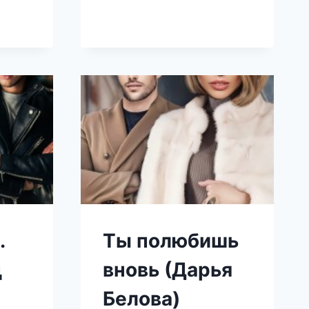
ЛЯЮ
)
.
Ты полюбишь
ц
вновь (Дарья
Белова)