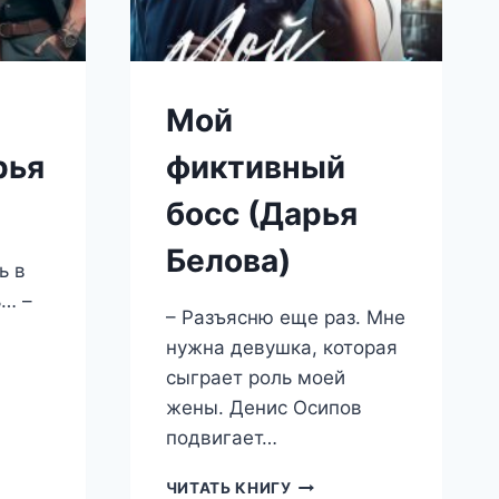
Мой
рья
фиктивный
босс (Дарья
Белова)
ь в
ь… –
– Разъясню еще раз. Мне
нужна девушка, которая
сыграет роль моей
жены. Денис Осипов
ОР
подвигает…
Ь
МОЙ
ЧИТАТЬ КНИГУ