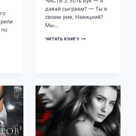
ЧАСТЬ 2. Есть Бук — А
давай сыграем? — Ты в
го
своем уме, Навицкий?
арили
Мы…
 по
СТАТУС:
ЧИТАТЬ КНИГУ
ВСЕ
СЛОЖНО
(ДАРЬЯ
БЕЛОВА)
ЯЙСЯ!
)