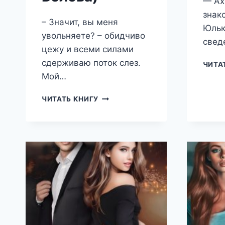
— Ах
знак
– Значит, вы меня
Юльк
увольняете? – обидчиво
свед
цежу и всеми силами
сдерживаю поток слез.
ЧИТА
Мой…
МОЙ
ЧИТАТЬ КНИГУ
НЕНАВИСТНЫЙ
БОСС
(ДАРЬЯ
БЕЛОВА)