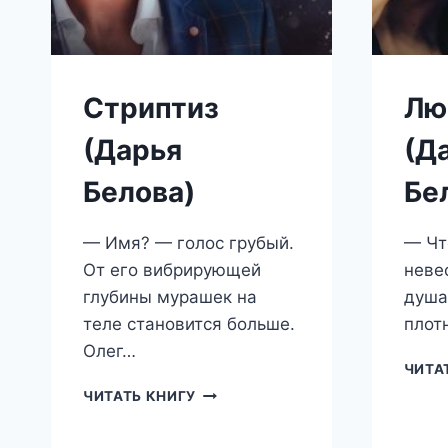
Стриптиз
Лю
(Дарья
(Д
Белова)
Бе
— Имя? — голос грубый.
— Чт
От его вибрирующей
неве
глубины мурашек на
душа
теле становится больше.
плот
Олег…
ЧИТА
СТРИПТИЗ
ЧИТАТЬ КНИГУ
(ДАРЬЯ
БЕЛОВА)