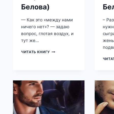
Белова)
Бе
— Как это «между нами
– Ра
ничего нет»? — задаю
нужн
вопрос, глотая воздух, и
сыгр
тут же…
жены
подв
МОЙ
ЧИТАТЬ КНИГУ
СВОДНЫЙ
ЧИТА
ПОДОНОК
(ДАРЬЯ
БЕЛОВА)