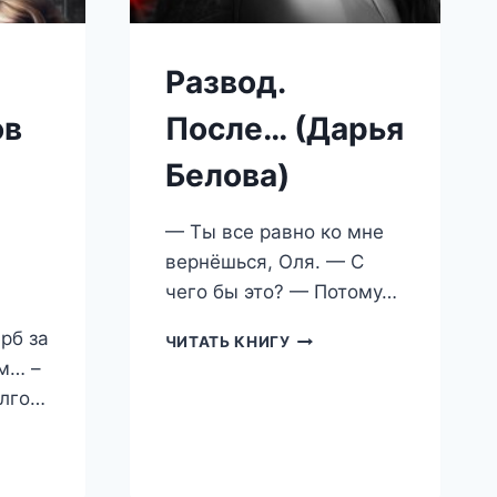
Развод.
ов
После… (Дарья
Белова)
— Ты все равно ко мне
вернёшься, Оля. — С
чего бы это? — Потому…
рб за
РАЗВОД.
ЧИТАТЬ КНИГУ
ПОСЛЕ…
м… –
(ДАРЬЯ
олго…
БЕЛОВА)
ОНЕРОВ