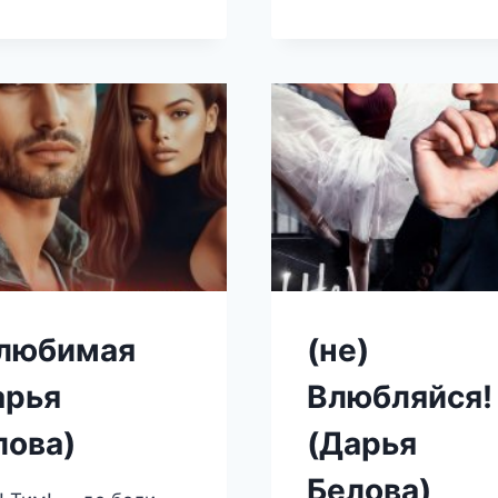
БЕЛОВА
любимая
(не)
арья
Влюбляйся!
лова)
(Дарья
Белова)