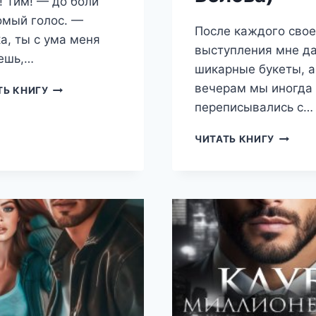
! Тим! — до боли
омый голос. —
После каждого свое
а, ты с ума меня
выступления мне д
ешь,…
шикарные букеты, а
вечерам мы иногда
НЕЛЮБИМАЯ
ТЬ КНИГУ
(ДАРЬЯ
переписывались с…
БЕЛОВА)
(НЕ)
ЧИТАТЬ КНИГУ
ВЛЮБЛ
(ДАРЬЯ
БЕЛОВА