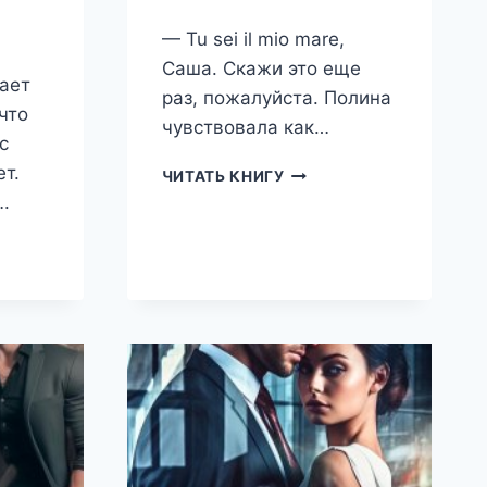
— Tu sei il mio mare,
Саша. Скажи это еще
ает
раз, пожалуйста. Полина
что
чувствовала как…
с
т.
ТЫ
ЧИТАТЬ КНИГУ
ПОЛЮБИШЬ
.
ВНОВЬ
(ДАРЬЯ
КОМКА.
БЕЛОВА)
КОМЕЦ
)