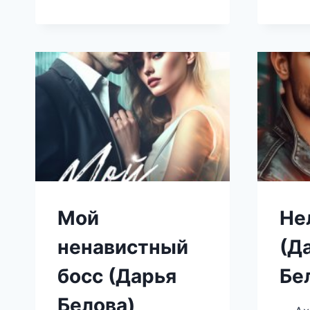
Мой
Не
ненавистный
(Д
босс (Дарья
Бе
Белова)