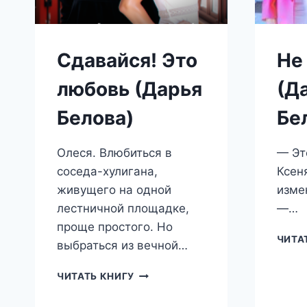
Сдавайся! Это
Не
любовь (Дарья
(Д
Белова)
Бе
Олеся. Влюбиться в
— Эт
соседа-хулигана,
Ксеня
живущего на одной
изме
лестничной площадке,
—…
проще простого. Но
ЧИТА
выбраться из вечной…
СДАВАЙСЯ!
ЧИТАТЬ КНИГУ
ЭТО
ЛЮБОВЬ