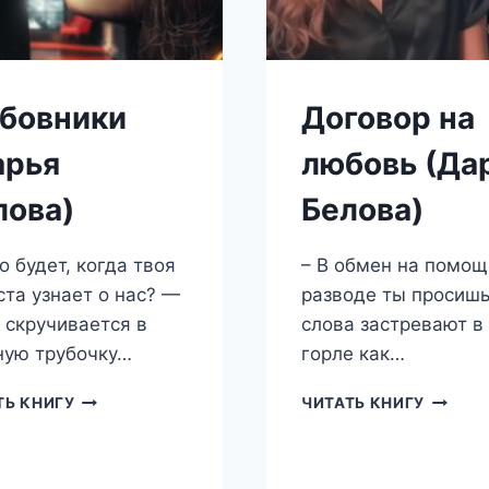
бовники
Договор на
арья
любовь (Да
лова)
Белова)
о будет, когда твоя
– В обмен на помощ
ста узнает о нас? —
разводе ты просиш
 скручивается в
слова застревают в
ную трубочку…
горле как…
ЛЮБОВНИКИ
ДОГОВ
ТЬ КНИГУ
ЧИТАТЬ КНИГУ
(ДАРЬЯ
НА
БЕЛОВА)
ЛЮБОВ
(ДАРЬЯ