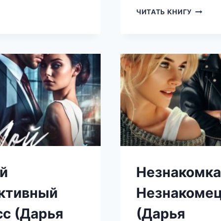
Я
ЧИТАТЬ КНИГУ
ОБЪЯВ
ТЕБЕ
ВОЙНУ
(ДАРЬЯ
БЕЛОВА
й
Незнакомка
ктивный
Незнакоме
сс (Дарья
(Дарья