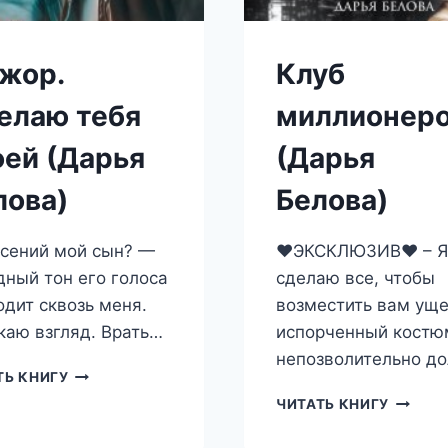
жор.
Клуб
елаю тебя
миллионер
оей (Дарья
(Дарья
лова)
Белова)
сений мой сын? —
❤️ЭКСКЛЮЗИВ❤️ – Я
дный тон его голоса
сделаю все, чтобы
одит сквозь меня.
возместить вам уще
каю взгляд. Врать…
испорченный костю
непозволительно д
МАЖОР.
ТЬ КНИГУ
СДЕЛАЮ
КЛУБ
ЧИТАТЬ КНИГУ
ТЕБЯ
МИЛЛИ
СВОЕЙ
(ДАРЬЯ