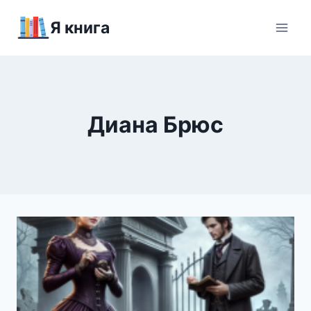
Перейти
Я книга
к
содержимому
Диана Брюс