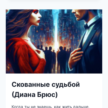
И
ВЕДЬМА
В
СКЛЕПЕ
(ДИАНА
БРЮС)
Скованные судьбой
(Диана Брюс)
Когда ты не знаешь, как жить дальше,