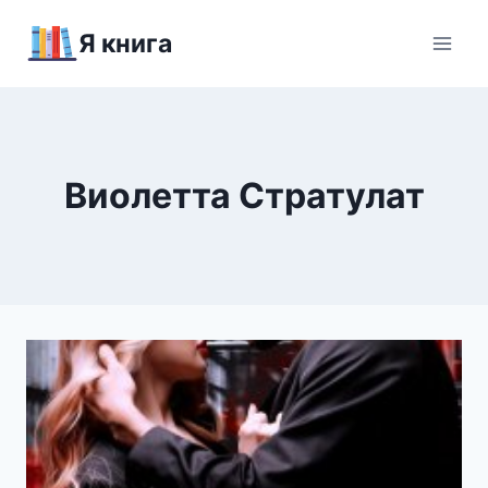
Перейти
Я книга
к
содержимому
Виолетта Стратулат