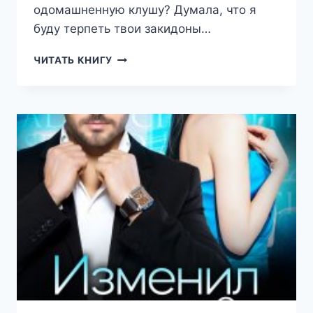
одомашненную клушу? Думала, что я
буду терпеть твои закидоны…
Я
ЧИТАТЬ КНИГУ
ВСЁ
У
ТЕБЯ
ОТНИМУ
(ВИОЛЕТТА
СТРАТУЛАТ)