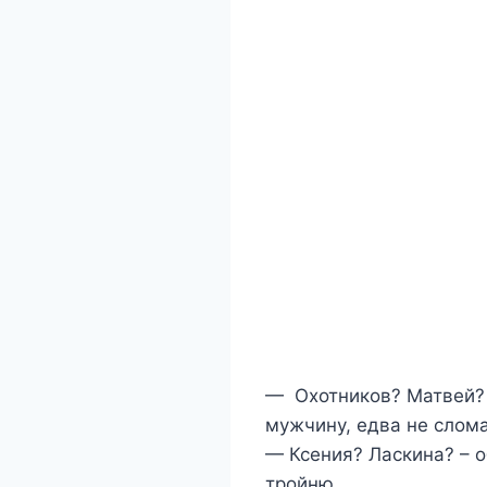
— Охотников? Матвей? 
мужчину, едва не слом
— Ксения? Ласкина? – 
тройню.