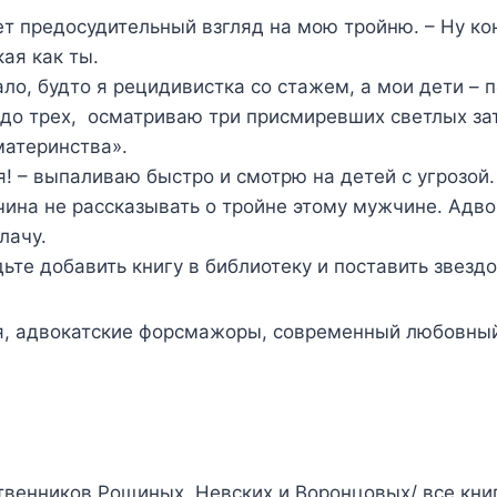
т предосудительный взгляд на мою тройню. – Ну ко
ая как ты.
ало, будто я рецидивистка со стажем, а мои дети – 
ю до трех, осматриваю три присмиревших светлых з
материнства».
ня! – выпаливаю быстро и смотрю на детей с угрозой.
чина не рассказывать о тройне этому мужчине. Адво
лачу.
дьте добавить книгу в библиотеку и поставить звездочк
я, адвокатские форсмажоры, современный любовны
твенников Рощиных, Невских и Воронцовых/ все книг