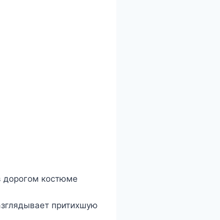
в дорогом костюме
азглядывает притихшую