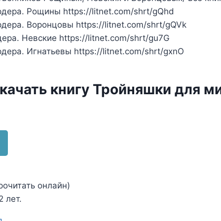
ера. Рощины https://litnet.com/shrt/gQhd
ера. Воронцовы https://litnet.com/shrt/gQVk
а. Невские https://litnet.com/shrt/gu7G
ра. Игнатьевы https://litnet.com/shrt/gxnO
скачать книгу Тройняшки для м
рочитать онлайн)
 лет.
я