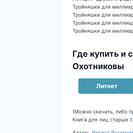
Тройняшки для миллиард
Тройняшки для миллиард
Тройняшки для миллиадер
Тройняшки для миллиарде
Где купить и 
Охотниковы
Литнет
(Можно скачать, либо п
Книга для лиц старше 12
Метки
Автор:
Регина Янтарна