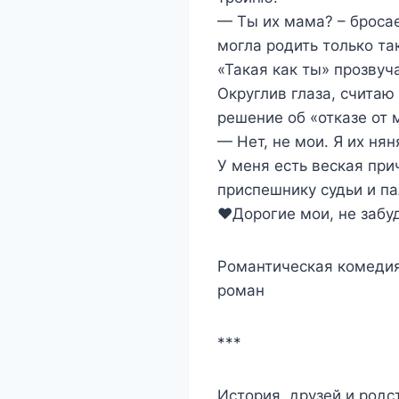
— Ты их мама? – бросае
могла родить только так
«Такая как ты» прозвуч
Округлив глаза, счита
решение об «отказе от 
— Нет, не мои. Я их ня
У меня есть веская при
приспешнику судьи и па
‍❤️‍Дорогие мои, не забу
Романтическая комеди
роман
***
История друзей и родс