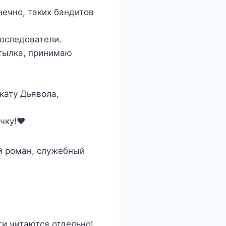
нечно, таких бандитов
последователи.
атылка, принимаю
кату Дьявола,
у!‍❤️‍
й роман, служебный
и читаются отдельно!