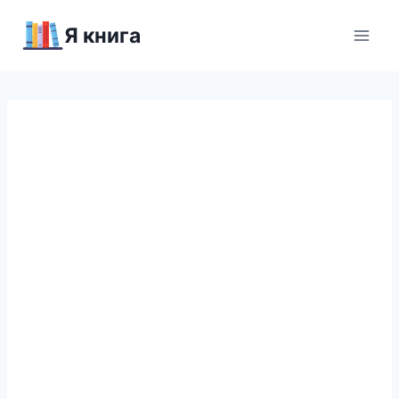
Перейти
Я книга
к
содержимому