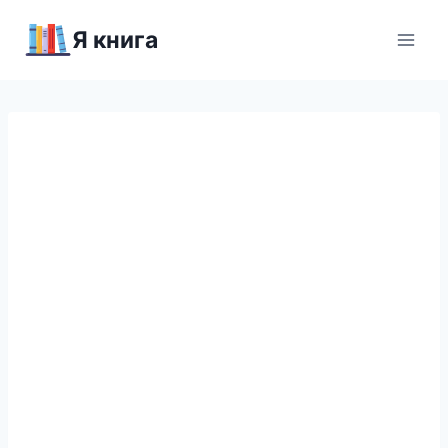
Перейти
Я книга
к
содержимому