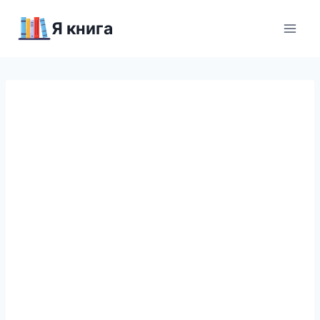
Перейти
Я книга
к
содержимому