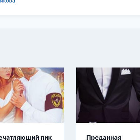
икова
ечатляющий пик
Преданная