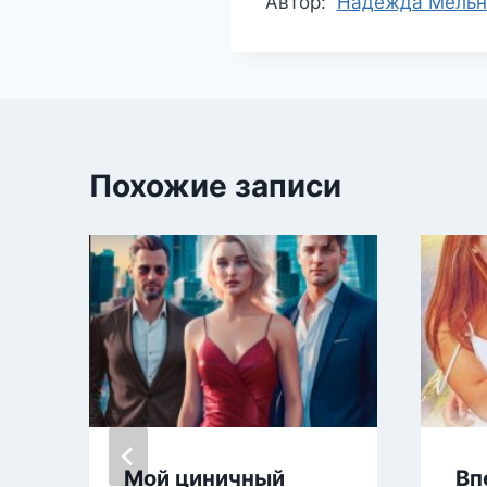
Метки
Автор:
Надежда Мельн
записи:
Похожие записи
Мой циничный
Вп