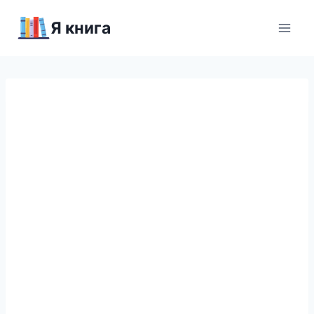
Перейти
Я книга
к
содержимому